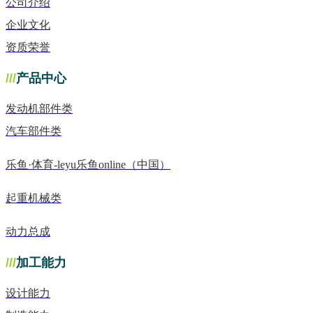
公司介绍
企业文化
资质荣誉
///
产品中心
发动机部件类
汽车部件类
乐鱼·体育-leyu乐鱼online（中国）
起重机械类
动力总成
///
加工能力
设计能力