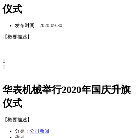
仪式
发布时间：
2020-09-30
【概要描述】


华表机械举行2020年国庆升旗
仪式
【概要描述】
分类：
公司新闻
作者：