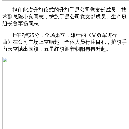
担任此次升旗仪式的升旗手是公司党支部成员、技
术副总陈小良同志，护旗手是公司党支部成员、生产班
组长鲁军扬同志。
上午7点25分，全场肃立，雄壮的《义勇军进行
曲》在公司广场上空响起，全体人员行注目礼，护旗手
向天空抛出国旗，五星红旗迎着朝阳冉冉升起。