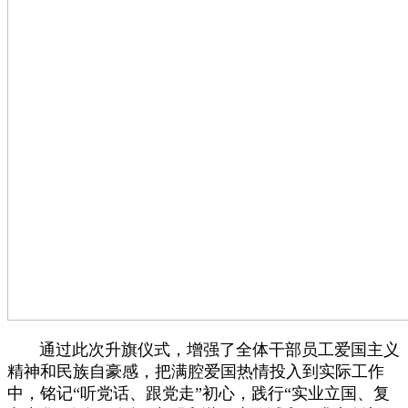
通过此次升旗仪式，增强了全体干部员工爱国主义
精神和民族自豪感，把满腔爱国热情投入到实际工作
中，铭记“听党话、跟党走”初心，践行“实业立国、复