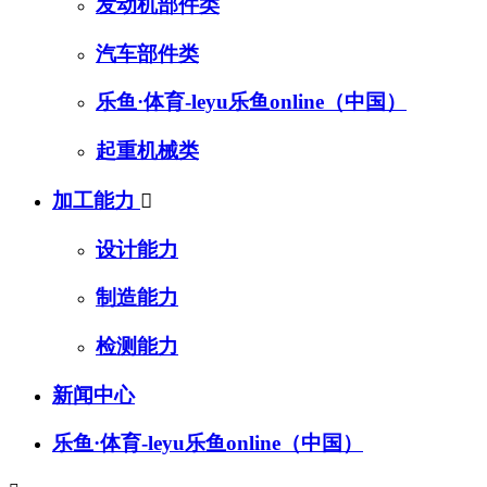
发动机部件类
汽车部件类
乐鱼·体育-leyu乐鱼online（中国）
起重机械类
加工能力

设计能力
制造能力
检测能力
新闻中心
乐鱼·体育-leyu乐鱼online（中国）