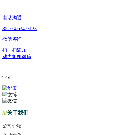
电话沟通
86-574-63473128
微信咨询
扫一扫添加
动力姐姐微信
TOP
///
关于我们
公司介绍