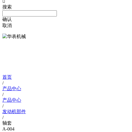

搜索
确认
取消
/// 轴类产品
Products center
首页
/
产品中心
/
产品中心
/
发动机部件
/
轴套
A-004