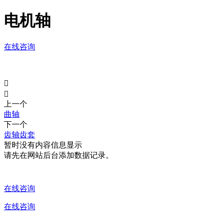
电机轴
在线咨询


上一个
曲轴
下一个
齿轴齿套
暂时没有内容信息显示
请先在网站后台添加数据记录。
在线咨询
在线咨询