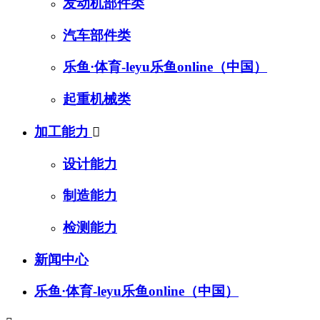
发动机部件类
汽车部件类
乐鱼·体育-leyu乐鱼online（中国）
起重机械类
加工能力

设计能力
制造能力
检测能力
新闻中心
乐鱼·体育-leyu乐鱼online（中国）