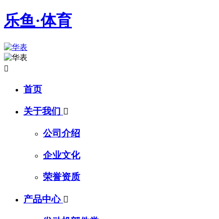
乐鱼·体育

首页
关于我们

公司介绍
企业文化
荣誉资质
产品中心
