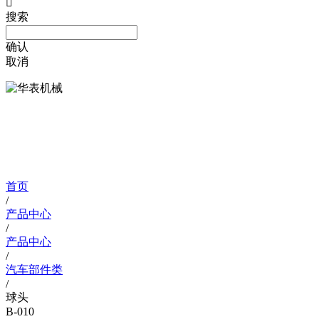

搜索
确认
取消
/// 轴类产品
Products center
首页
/
产品中心
/
产品中心
/
汽车部件类
/
球头
B-010