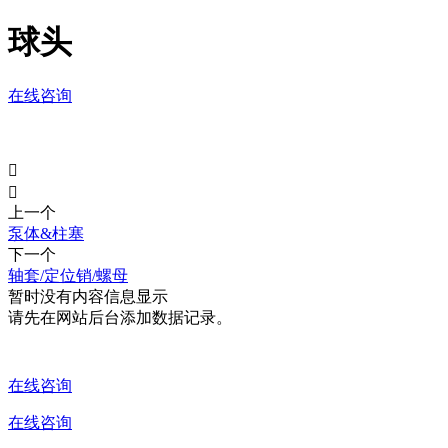
球头
在线咨询


上一个
泵体&柱塞
下一个
轴套/定位销/螺母
暂时没有内容信息显示
请先在网站后台添加数据记录。
在线咨询
在线咨询