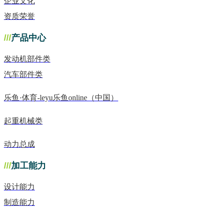
企业文化
资质荣誉
///
产品中心
发动机部件类
汽车部件类
乐鱼·体育-leyu乐鱼online（中国）
起重机械类
动力总成
///
加工能力
设计能力
制造能力