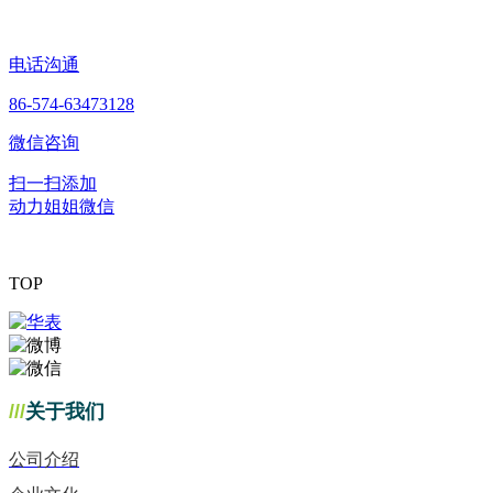
电话沟通
86-574-63473128
微信咨询
扫一扫添加
动力姐姐微信
TOP
///
关于我们
公司介绍