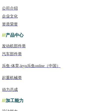
公司介绍
企业文化
资质荣誉
///
产品中心
发动机部件类
汽车部件类
乐鱼·体育-leyu乐鱼online（中国）
起重机械类
动力总成
///
加工能力