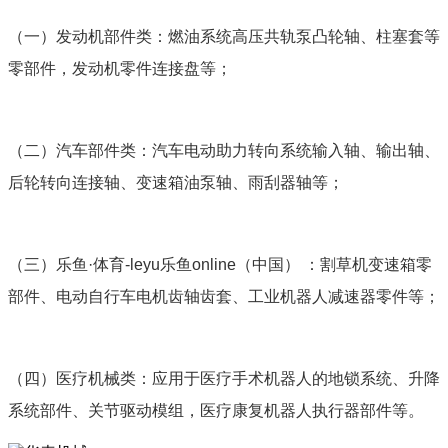
（一）发动机部件类：燃油系统高压共轨泵凸轮轴、柱塞套等
零部件，发动机零件连接盘等；
（二）汽车部件类：汽车电动助力转向系统输入轴、输出轴、
后轮转向连接轴、变速箱油泵轴、雨刮器轴等；
（三）乐鱼·体育-leyu乐鱼online（中国） ：割草机变速箱零
部件、电动自行车电机齿轴齿套、工业机器人减速器零件等；
（四）医疗机械类：应用于医疗手术机器人的地锁系统、升降
系统部件、关节驱动模组，医疗康复机器人执行器部件等。